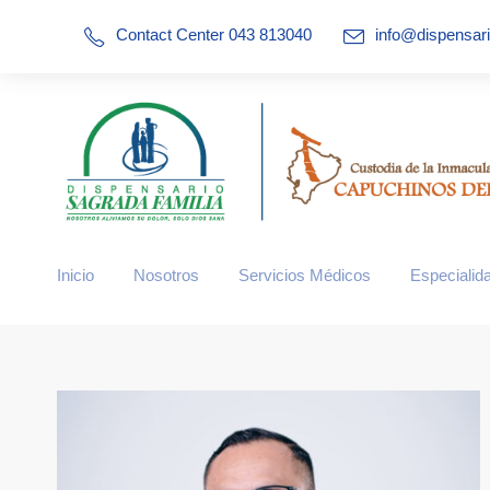
Contact Center 043 813040
info@dispensar
website/site/uploads/dispensario-medico-en-guayaquil/pagos-co
Inicio
Nosotros
Servicios Médicos
Especialid