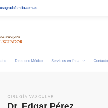
iosagradafamilia.com.ec
n-tarjeta.jpg
ades
Directorio Médico
Servicios en línea
Contacto
CIRUGÍA VASCULAR
Dr. Edgar Pérez