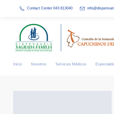
Contact Center 043 813040
info@dispensar
79.mytemp.website/site/uploads/dispensario-medico-en-guayaqui
Inicio
Nosotros
Servicios Médicos
Especialid