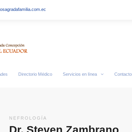
iosagradafamilia.com.ec
l/pagos-con-tarjeta.jpg
ades
Directorio Médico
Servicios en línea
Contacto
NEFROLOGÍA
Dr. Steven Zambrano