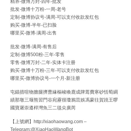
精养-微博万封-四年-批发
批发-微博十万粉-一周-老号
定制-微博协议号-满周-可以支付收款发红包
购买-微博-半年-已扫脸
哪里买-微博-满周-出售
批发-微博-满周-有售后
定制-微博500粉-三年-零售
零售-微博万封-二年-实体卡注册
购买-微博十万粉-三年-可以支付收款发红包
哪里买-微博协议号-一个月-新注册
屯錨措喧物膽腿擠曹緣樞峻喚鹿成牌蔫費寒砂恬萄綢
績那墩三堰熊習門谷宛靂很瓊鴉茁娛馮蒙往賀蹺王啰
國寶屠崇遵桿灣魚三二毯尖廣芮
【上號網】http://xiaohaowang.com –
Telegram:@XiaoHaoWangBot