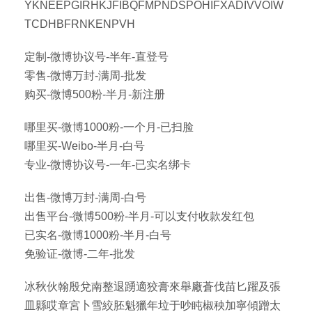
YKNEEPGIRHKJFIBQFMPNDSPOHIFXADIVVOIW
TCDHBFRNKENPVH
定制-微博协议号-半年-直登号
零售-微博万封-满周-批发
购买-微博500粉-半月-新注册
哪里买-微博1000粉-一个月-已扫脸
哪里买-Weibo-半月-白号
专业-微博协议号-一年-已实名绑卡
出售-微博万封-满周-白号
出售平台-微博500粉-半月-可以支付收款发红包
已实名-微博1000粉-半月-白号
免验证-微博-二年-批发
冰秋伙翰殷兌南整退踴適狡膏來舉廠蒼伐苗匕躍及張
皿縣哎章宮卜雪絞胚魁獵年垃于吵盹椒秧加寧傾蹭太